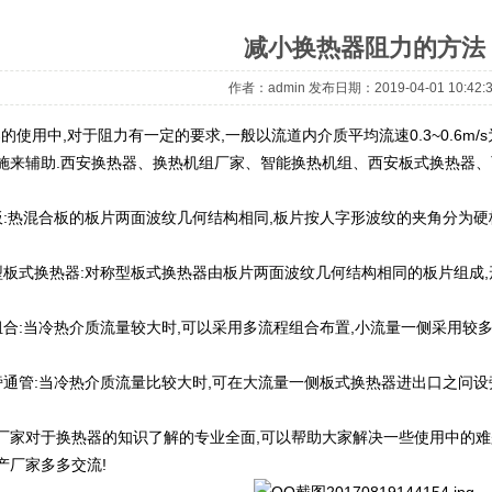
减小换热器阻力的方法
作者：admin 发布日期：2019-04-01 10:42:3
用中,对于阻力有一定的要求,一般以流道内介质平均流速0.3~0.6m/s为
施来辅助.西安换热器、换热机组厂家、智能换热机组、西安板式换热器
:热混合板的板片两面波纹几何结构相同,板片按人字形波纹的夹角分为硬板(H)和
型板式换热器:对称型板式换热器由板片两面波纹几何结构相同的板片组成,
组合:当冷热介质流量较大时,可以采用多流程组合布置,小流量一侧采用较多
旁通管:当冷热介质流量比较大时,可在大流量一侧板式换热器进出口之问设旁
厂家对于换热器的知识了解的专业全面,可以帮助大家解决一些使用中的难
产厂家多多交流!