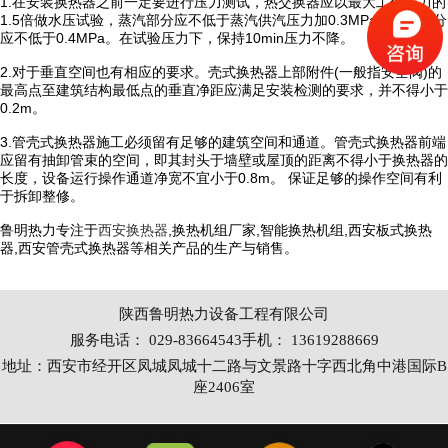
1.在安装换热器之前一定要进行压力测试，热交换器应以最大工作压力的
1.5倍做水压试验，蒸汽部分应不低于蒸汽供汽压力加0.3MPa；热水部分
应不低于0.4MPa。在试验压力下，保持10min压力不降。
2.对于垂直空间也有相应的要求。壳式换热器上部附件(一般指安全阀)的
最高点至建筑结构最低点的垂直净距应满足安装检测的要求，并不得小于
0.2m。
3.管壳式换热器施工必须留有足够的建筑空间和通道。管壳式换热器前端
应留有抽卸管束的空间，即其封头于墙壁或屋顶的距离不得小于换热器的
长度，设备运行操作通道净宽不宜小于0.8m。 保证足够的操作空间有利
于拆卸整修。
鲁明热力专注于
西安换热器
,换热机组厂家,智能换热机组,西安板式换热
器,西安管壳式换热器等相关产品的生产与销售。
陕西鲁明热力设备工程有限公司
服务电话： 029-83664543手机： 13619288669
地址：西安市经开区凤城凤城十二路与文景路十字西北角中港国际B
座2406室